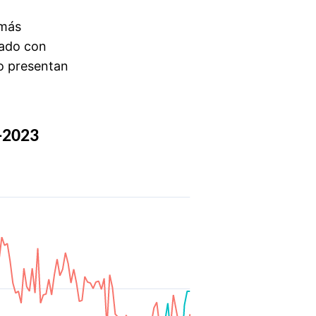
 más
rtado con
io presentan
-2023