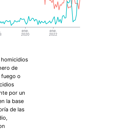
 homicidios
mero de
 fuego o
cidios
nte por un
en la base
ría de las
io,
ron