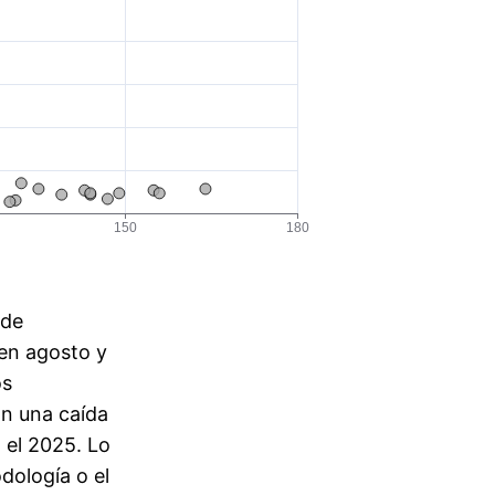
 de
 en agosto y
os
an una caída
 el 2025. Lo
dología o el