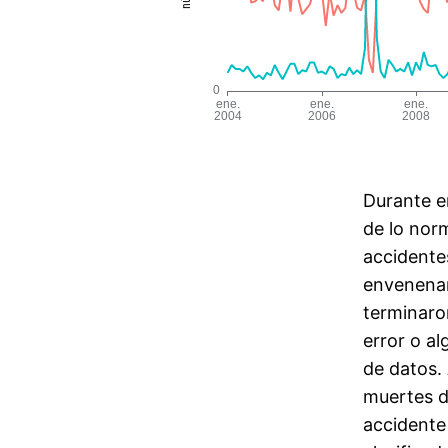
Durante e
de lo nor
accidente
envenenam
terminaro
error o al
de datos.
muertes do
accidente 