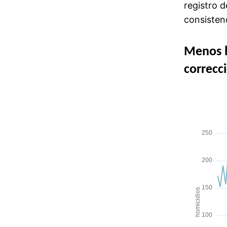
registro d
consisten
Menos h
correcc