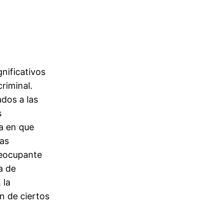
gnificativos
criminal.
ados a las
s
ca en que
las
reocupante
a de
 la
ón de ciertos