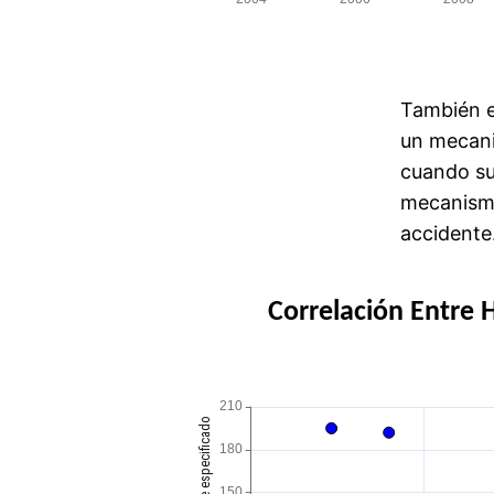
También e
un mecani
cuando su
mecanismo
accidente
Correlación Entre 