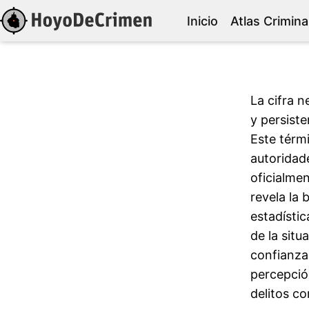
Inicio
Atlas Crimina
La cifra n
y persiste
Este térmi
autoridad
oficialmen
revela la 
estadísti
de la situ
confianza 
percepción
delitos co