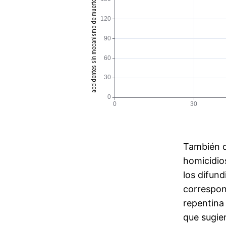
También d
homicidios
los difun
correspon
repentina
que sugier